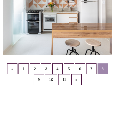
«
1
2
3
4
5
6
7
8
9
10
11
»