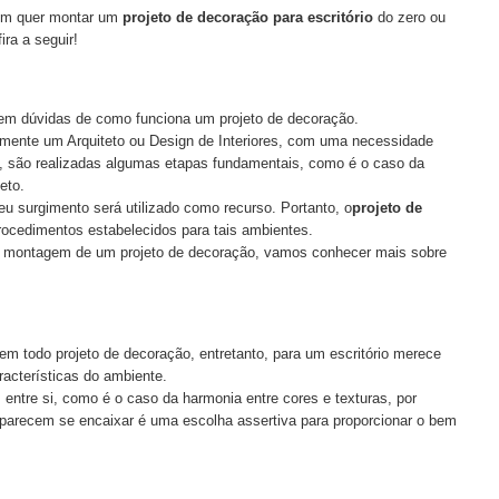
uem quer montar um
projeto de decoração para escritório
do zero ou
ra a seguir!
m dúvidas de como funciona um projeto de decoração.
almente um Arquiteto ou Design de Interiores, com uma necessidade
, são realizadas algumas etapas fundamentais, como é o caso da
jeto.
eu surgimento será utilizado como recurso. Portanto, o
projeto de
rocedimentos estabelecidos para tais ambientes.
e a montagem de um projeto de decoração, vamos conhecer mais sobre
m todo projeto de decoração, entretanto, para um escritório merece
racterísticas do ambiente.
entre si, como é o caso da harmonia entre cores e texturas, por
parecem se encaixar é uma escolha assertiva para proporcionar o bem