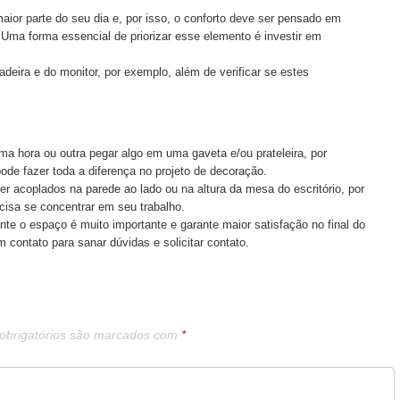
ior parte do seu dia e, por isso, o conforto deve ser pensado em
 Uma forma essencial de priorizar esse elemento é investir em
cadeira e do monitor, por exemplo, além de verificar se estes
.
a hora ou outra pegar algo em uma gaveta e/ou prateleira, por
ode fazer toda a diferença no projeto de decoração.
r acoplados na parede ao lado ou na altura da mesa do escritório, por
cisa se concentrar em seu trabalho.
ente o espaço é muito importante e garante maior satisfação no final do
m contato para sanar dúvidas e solicitar contato.
brigatórios são marcados com
*