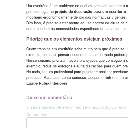
Um escritório é um ambiente no qual as pessoas passam a ma
primeiro lugar no
projeto de decoração para um escritório
.
mobiliário ergonomicamente dentro das normativas vigentes.
Dito isso, é preciso estar atento ao uso correto da altura da 
correspondem às necessidades específicas de cada pessoa
Priorize que os elementos estejam próximos
Quem trabalha em escritório sabe muito bem que é preciso um
exemplo, por isso, pensar nesses detalhes de modo prático p
Nesse cenário, priorizar móveis planejados que conseguem se
exemplo, reduz os esforços e evita distrações para quem pre
No mais, ter um profissional para projetar e analisar previam
processo. Para isso, conte conosco, acesse o
link
e entre e
Equipe
Rubia Interiores
Deixe um comentário
O seu endereço de e-mail não será publicado.
Campos o
Comentário