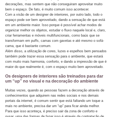
decorações, mas sentem que não conseguiram aproveitar muito
bem o espaço. De fato, é muito comum isso acontecer.
Com a visão de um designer de interiores, por outro lado, todo o
espaço pode ser bem aproveitado, dando a sensação de que está
em um ambiente maior. Isso porque é possível achar modos de
organizar melhor os objetos, estudar o fluxo naquele local e, claro,
criar ferramentas e móveis multifuncionais, como baús que se
transformam em puffs, camas com gavetas e até mesmo o sofá-
cama, que é bastante comum.
Além disso, a utilização de cores, luzes e espelhos bem pensados
também pode trazer essa sensação para o ambiente, que estará
com muito mais harmonia, conforto, e dando a impressão de que é
maior do que realmente é, com o espaço muito bem aproveitado.
Os designers de interiores são treinados para dar
um “up” no visual e na decoração do ambiente
Muitas vezes, quando as pessoas fazem a decoração através de
conhecimentos que adquirem nas redes sociais e nos demais
portais da internet, é comum sentir que está faltando um toque a
mais no ambiente, precisa dar um “up” para ficar ainda melhor.
Para que isso aconteça, é preciso sair da zona de conforto e
ousar, uma das formas de fazer isso é através da contratação de